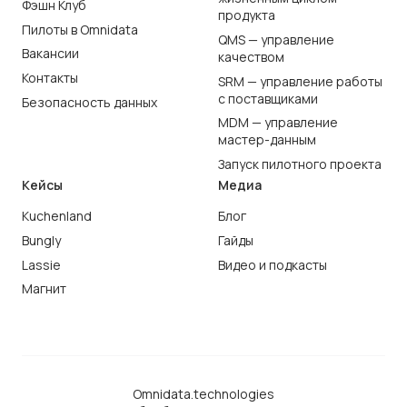
Фэшн Клуб
продукта
Пилоты в Omnidata
QMS — управление
Вакансии
качеством
Контакты
SRM — управление работы
с поставщиками
Безопасность данных
MDM — управление
мастер-данным
Запуск пилотного проекта
Кейсы
Медиа
Kuchenland
Блог
Bungly
Гайды
Lassie
Видео и подкасты
Магнит
Omnidata.technologies