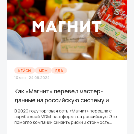
КЕЙСЫ
MDM
ЕДА
10 мин
24.09.2024
Как «Магнит» перевел мастер-
данные на российскую систему и
снизил стоимость владения
В 2020 году торговая сеть «Магнит» перешла с
зарубежной MDM-платформы на российскую. Это
продуктом
помогло компании снизить риски и стоимость
владения продуктом