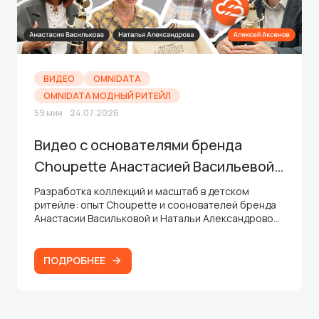
ВИДЕО
OMNIDATA
OMNIDATA МОДНЫЙ РИТЕЙЛ
59 мин
24.07.2026
Видео с основателями бренда
Choupette Анастасией Васильевой и
Натальей Александровой
Разработка коллекций и масштаб в детском
ритейле: опыт Choupette и соонователей бренда
Анастасии Васильковой и Натальи Александровой.
За 19 лет Choupette прошел путь до
международного бренда с собственной
разработкой и сильной франчайзинговой сетью. В
ПОДРОБНЕЕ
интервью совладелицы компании поделились
изнанкой fashion-бизнеса: от нюансов создания
матриц до антикризисных стратегий и запуска
новых суббрендов.