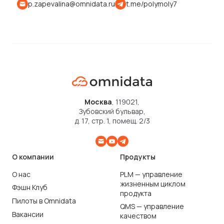
p.zapevalina@omnidata.ru
t.me/polymoly7
Москва
, 119021,
Зубовский бульвар,
д. 17, стр. 1, помещ. 2/3
О компании
Продукты
О нас
PLM — управление
жизненным циклом
Фэшн Клуб
продукта
Пилоты в Omnidata
QMS — управление
Вакансии
качеством