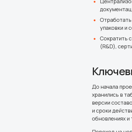
Централизов
документац
Отработать 
упаковки и 
Cократить с
(R&D), серт
Ключев
До начала прое
хранились в та
версии составо
и сроки действ
обновлениях и 
Переход на нов