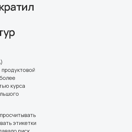
ократил
тур
A)
 продуктовой
 более
тью курса
ольшого
 просчитывать
вать этикетки
давало риск