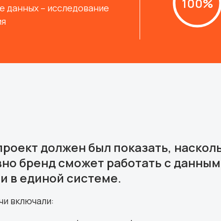
100%
е данных – исследование
ия
роект должен был показать, наскол
но бренд сможет работать с данны
и в единой системе.
чи включали: