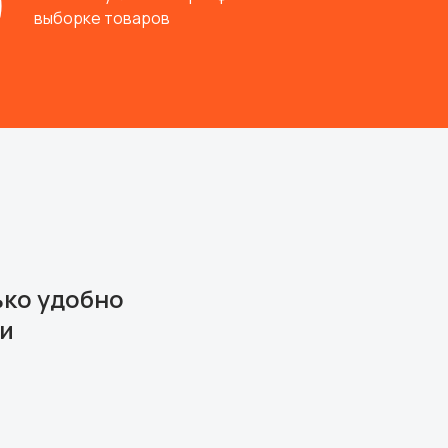
выборке товаров
ько удобно
ми