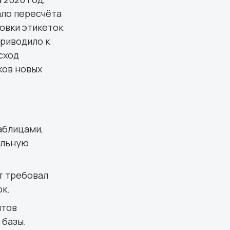
ало пересчёта
овки этикеток
приводило к
сход
ков новых
аблицами,
альную
т требовал
к.
нтов
 базы.