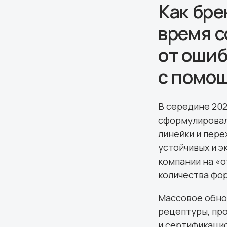
Как бре
время с
от ошиб
с помо
В середине 202
сформулировал
линейки и пер
устойчивых и э
компании на «
количества фо
Массовое обно
рецептуры, пр
и сертификацио