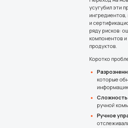
усугубил эти 
ингредиентов,
и сертификацио
ряду рисков: о
компонентов и 
продуктов.
Коротко пробл
Разрозненн
которые обн
информаци
Сложность 
ручной комм
Ручное упр
отслеживали