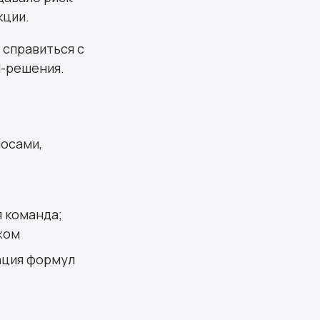
кции.
 справиться с
M-решения.
лосами,
 команда;
жом
ация формул