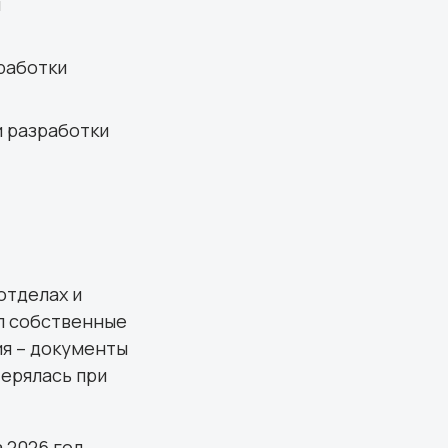
и
работки
и разработки
отделах и
ел собственные
ия – документы
терялась при
 2026 год,