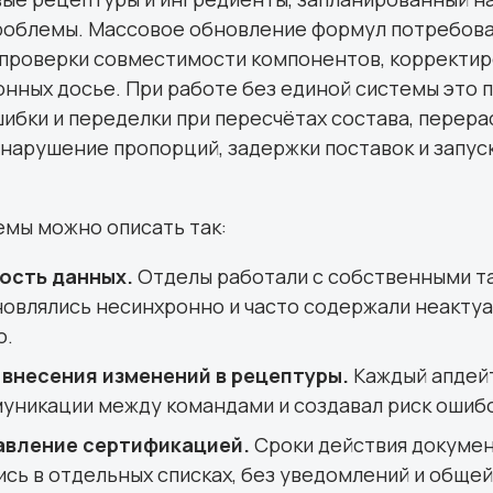
проблемы. Массовое обновление формул потребов
 проверки совместимости компонентов, корректир
нных досье. При работе без единой системы это 
шибки и переделки при пересчётах состава, перера
нарушение пропорций, задержки поставок и запус
емы можно описать так:
ость данных.
Отделы работали с собственными т
овлялись несинхронно и часто содержали неакту
ю.
внесения изменений в рецептуры.
Каждый апдей
уникации между командами и создавал риск ошибо
авление сертификацией.
Сроки действия докуме
сь в отдельных списках, без уведомлений и общей