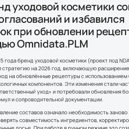
нд уходовой косметики с
огласований и избавился
ок при обновлении рецеп
щью Omnidata.PLM
5 года бренд уходовой косметики (проект под ND
 стратегию на 2026 год, включающую расширение
еход на обновлённые рецептуры с использованием
кологичных компонентов. Эти изменения стали час
ответственный уход» и потребовали обновления б
рмул и сопроводительной документации.
вление составов означало необходимость заново
оверять совместимость ингредиентов, корректиро
нные досье. При работе в ручном режиме это соз