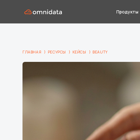
Продукты
⟩
⟩
⟩
ГЛАВНАЯ
РЕСУРСЫ
КЕЙСЫ
BEAUTY